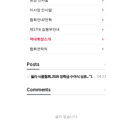
회장 인사말
이사장 인사말
협회안내/연혁
제17대 집행부안내
역대회장소개
협회연락처
Posts
+
필라 식품협회, 2026 장학금 수여식 성료... "11명의 꿈을 응원합니다"... 필라 식품협회, 1만 1천 달러 장학금 전달
04.21
Comments
+
글이 없습니다.