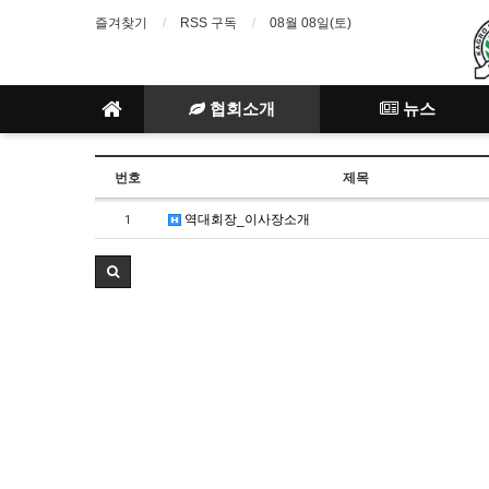
즐겨찾기
RSS 구독
08월 08일(토)
협회소개
뉴스
번호
제목
역대회장_이사장소개
1