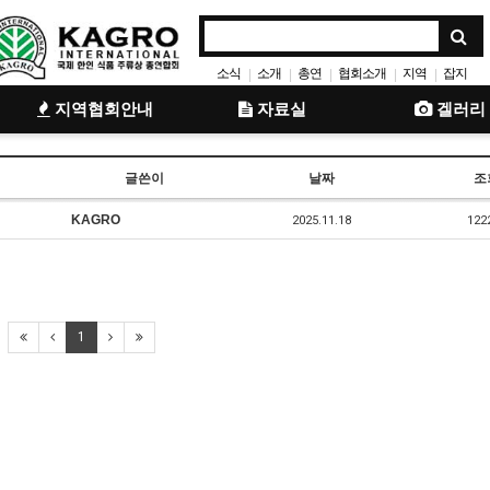
소식
소개
총연
협회소개
지역
잡지
|
|
|
|
|
총회
회장
안내
|
|
|
지역협회안내
자료실
겔러리
글쓴이
날짜
조
KAGRO
2025.11.18
122
1