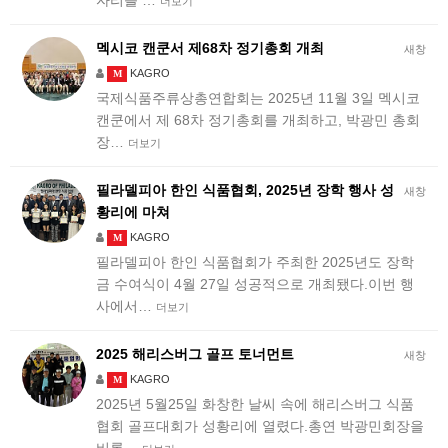
자리를 …
더보기
멕시코 캔쿤서 제68차 정기총회 개최
새창
KAGRO
M
국제식품주류상총연합회는 2025년 11월 3일 멕시코
캔쿤에서 제 68차 정기총회를 개최하고, 박광민 총회
장…
더보기
필라델피아 한인 식품협회, 2025년 장학 행사 성
새창
황리에 마쳐
KAGRO
M
필라델피아 한인 식품협회가 주최한 2025년도 장학
금 수여식이 4월 27일 성공적으로 개최됐다.이번 행
사에서…
더보기
2025 해리스버그 골프 토너먼트
새창
KAGRO
M
2025년 5월25일 화창한 날씨 속에 해리스버그 식품
협회 골프대회가 성황리에 열렸다.총연 박광민회장을