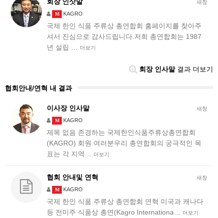
회장 인삿말
새창
KAGRO
M
국제 한인 식품 주류상 총연합회 홈페이지를 찾아주
셔서 진심으로 감사드립니다.저희 총연합회는 1987
년 설립 …
더보기
회장 인사말
결과 더보기
협회안내/연혁 내 결과
이사장 인사말
새창
KAGRO
M
제목 없음 존경하는 국제한인식품주류상총연합회
(KAGRO) 회원 여러분우리 총연합회의 궁극적인 목
표는 각 지역…
더보기
협회 안내및 연혁
새창
KAGRO
M
국제 한인 식품 주류상 총연합회 연혁 미국과 캐나다
등 전미주 식품상 총연(Kagro Internationa…
더보기