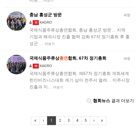
비롯…
더보기
충남 홍성군 방문
새창
KAGRO
M
국제식품주류상총연합회, 충남 홍성군 방문… 지역
기업과 해외시장 진출 협력 강화 67차 정기총회 후 홍
성군 …
더보기
국제식품주류상
총연
합회, 67차 정기총회
새창
KAGRO
M
국제식품주류상총연합회, 제67차 정기총회 개최세계
한인비즈니스대회 계기 삼아 전주서 열려… 미주시장
진출과 지…
더보기
협회뉴스
결과 더보기
1
2
3
4
5