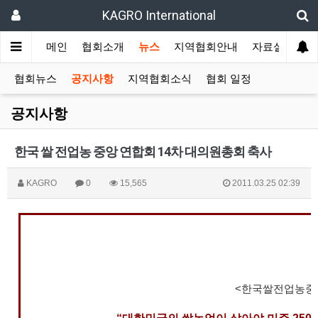
KAGRO International
메인
협회소개
뉴스
지역협회안내
자료실
겔
협회뉴스
공지사항
지역협회소식
협회 일정
공지사항
한국 쌀 전업농 중앙 연합회 14차 대의원총회 축사
KAGRO
0
15,565
2011.03.25 02:39
<한국쌀전업농중앙