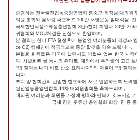
“대한민국의 쌀농업이 살아야 미주 250
존경하는 전국쌀전업농중앙연합회 홍중근 회장님,대의원 및 32
의원 총회와 쌀사랑 써포터즈 100만 서명운동 발대식을 진
국제한인식품주류상총연합회 3만5천여 회원과 20만 가족들
귀협회와 MOU체결을 진심으로 환영하며,
본 협회는 한미 FTA 협정후에 농업인 여러분들의 걱정과 
ce O2) 캠패인에 적극적으로 동참 할것을 약속 드립니다.
본협회 회원들은 미국에 살면서도 어쩔수 없는 한국 사람이
다. 차별화된 쌀 농사와 관리로, 해외에서 우리쌀의 고급 
“
밥 잘먹는 내가 바로 산소 요리사다
”
와 더불어
“
밥 잘먹는
니다.
부디 양 협회간의 긴밀한 협조하에 서로 윈윈하도록 노력할것
쌀전업농중앙연합회 14차 대의원총회를 축하드리며 ,
대의원 여러분과 회원들 가정에 평화와 만복이 깃드시길 기
국제 한인 주류상 총연합회 회장 한 용 웅