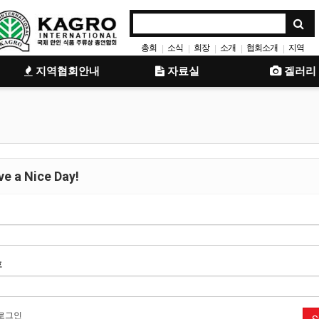
총회
소식
회장
소개
협회소개
지역
|
|
|
|
|
안내
총연
잡지
|
|
|
지역협회안내
자료실
겔러리
e a Nice Day!
호
로그인